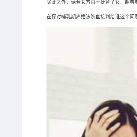
除此之外，倘若女方由于抚育子女、照看
在探讨哺乳期离婚法院直接判给谁这个问