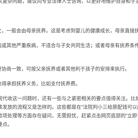
关复杂问题，建议向专业法律人士咨询，以更好地维护自身和子
子女，一般会由母亲抚养。这是考虑到婴儿的健康成长，母亲直接
疾病或其他严重疾病，不适合与子女共同生活；或者母亲有抚养条
只要协商一致，可按父亲抚养或者其他利于孩子的安排来执行。
也得承担抚养义务，比如支付抚养费。
院代收这一问题时，还有一些与之紧密相关的要点值得关注。比
续发放的流程又是怎样的。这些都是在“法院判小三给原配钱可以
款项处理等方面存在疑问，无需担忧，赶紧点击网页底部的“立即
要点。